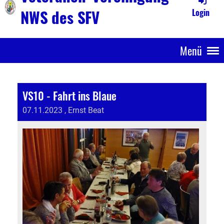
NWS des SFV
Login
Menü
VS10 - Fahrt ins Blaue
07.11.2023
, Ernst Beat