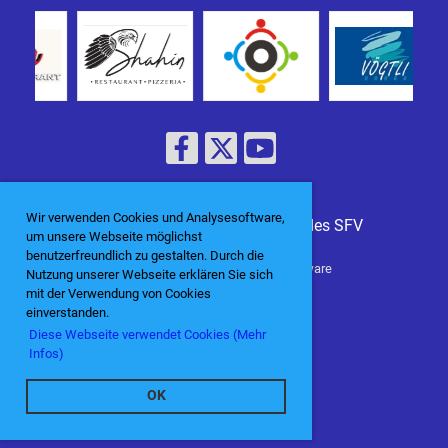
Wir verwenden Cookies und Analysesoftware,
© Veteranen-Vereinigung NWS des SFV
um unsere Webseite möglichst
benutzerfreundlich zu gestalten. Durch die
erstellt mit ClubDesk Vereinssoftware
Nutzung unserer Webseite erklären Sie sich
mit der Verwendung von Cookies
einverstanden.
Diese Webseite verwendet Cookies (Mehr
Impressum
Infos)
Datenschutz
OK