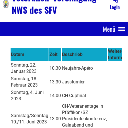
NWS des SFV
Login
Menü
Weitere
Datum
Zeit
Beschrieb
Informat
Sonntag, 22.
10.30
Neujahrs-Apéro
Januar 2023
Samstag, 18.
13.30
Jassturnier
Februar 2023
Sonntag, 4. Juni
14.00
CH-Cupfinal
2023
CH-Veteranentage in
Pfäffikon/SZ
Samstag/Sonntag
13.00
Präsidentenkonferenz,
10./11. Juni 2023
Galaabend und